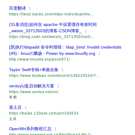
百度翻译
1
https://fanyi.baidu.com/mtpe-individual/mu...
(31条消息)如何在 apache 中设置缓存有效时间
_weixin_33713503的博客-CSDN博客_
1
https://blog.csdn.net/weixin_33713503/arti...
[原]执行ldapadd 命令时报错：ldap_bind: Invalid credentials
(49) - linuxの飘扬 - Power by www.linuxfly.org
1
http://www.linuxfly.org/post/671/
Taylor Swift专辑+单曲合集
1
https://www.douban.com/doulist/148224534/?...
ventoyU盘启动解决方案
1
https://www.ventoy.net/cn/
常用
蒸土豆
1
https://baike.120ask.com/art/193633
土豆
OpenWrt系列教程汇总
1
http://www.openwrt.org.cn/bbs/thread-60-1-...