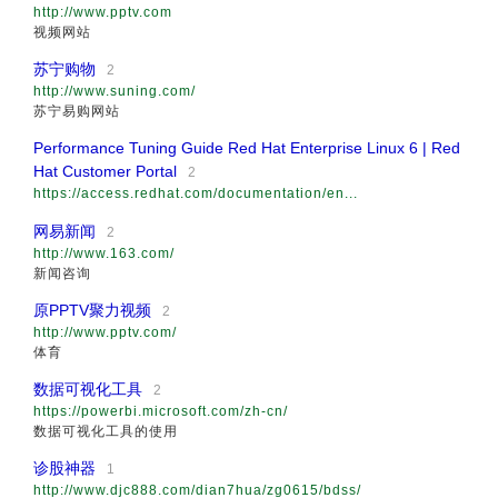
http://www.pptv.com
视频网站
苏宁购物
2
http://www.suning.com/
苏宁易购网站
Performance Tuning Guide Red Hat Enterprise Linux 6 | Red
Hat Customer Portal
2
https://access.redhat.com/documentation/en...
网易新闻
2
http://www.163.com/
新闻咨询
原PPTV聚力视频
2
http://www.pptv.com/
体育
数据可视化工具
2
https://powerbi.microsoft.com/zh-cn/
数据可视化工具的使用
诊股神器
1
http://www.djc888.com/dian7hua/zg0615/bdss/